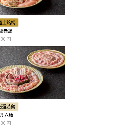
極上銘柄
郷赤鶏
000 円
厳選若鶏
沢 六種
500 円