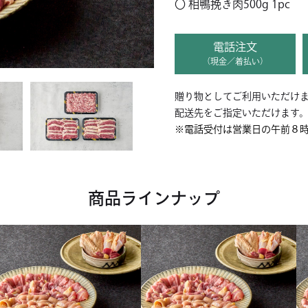
〇 相鴨挽き肉500g 1pc
電話注文
（現金／着払い）
贈り物としてご利用いただけま
配送先をご指定いただけます
※電話受付は営業日の午前８
商品ラインナップ