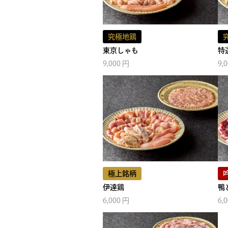
究極地鶏
東京しゃも
特
9,000 円
9,
極上銘柄
伊達鶏
鴨
6,000 円
6,