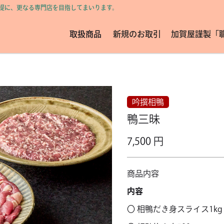
前提に、更なる専門店を目指してまいります。
取扱商品
新規のお取引
加賀屋謹製「
吟撰相鴨
鴨三昧
7,500 円
商品内容
内容
〇 相鴨だき身スライス1kg 