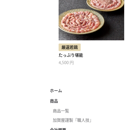
厳選若鶏
たっぷり堪能
4,500 円
ホーム
商品
商品一覧
加賀屋謹製「職人技」
会社概要