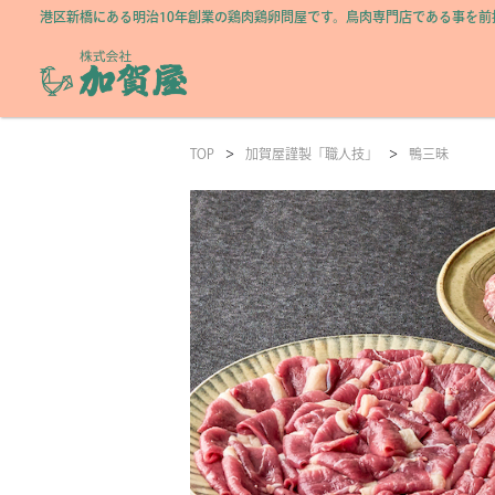
港区新橋にある明治10年創業の鶏肉鶏卵問屋です。鳥肉専門店である事を
>
>
TOP
加賀屋謹製「職人技」
鴨三昧