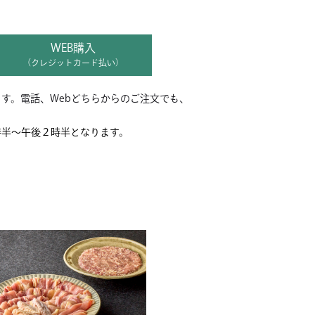
WEB購入
（クレジットカード払い）
す。電話、Webどちらからのご注文でも、
。
時半～午後２時半となります。