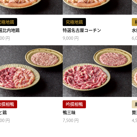
究極地鶏
究極地鶏
選比内地鶏
特選名古屋コーチン
水
000 円
9,000 円
6,
吟撰相鴨
吟撰相鴨
と鶏
鴨三昧
贅
000 円
7,500 円
4,