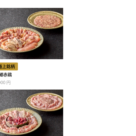
極上銘柄
郷赤鶏
000 円