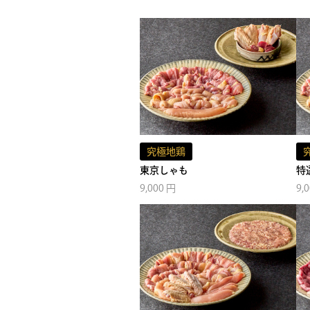
究極地鶏
東京しゃも
特
9,000 円
9,