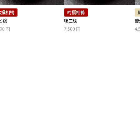
吟撰相鴨
吟撰相鴨
と鶏
鴨三昧
贅
000 円
7,500 円
4,