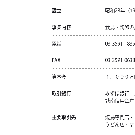
設立
昭和28年（1
事業内容
食鳥・鶏卵の
電話
03-3591-183
FAX
03-3591-063
資本金
１，０００万
取引銀行
みずほ銀行 
城南信用金庫
主要取引先
焼鳥専門店・
うどん店・す