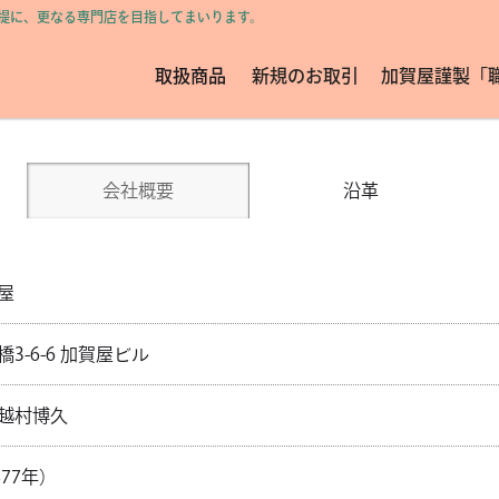
前提に、更なる専門店を目指してまいります。
取扱商品
新規のお取引
加賀屋謹製「
会社概要
沿革
屋
3-6-6 加賀屋ビル
越村博久
877年）