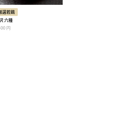
厳選若鶏
沢 六種
500 円