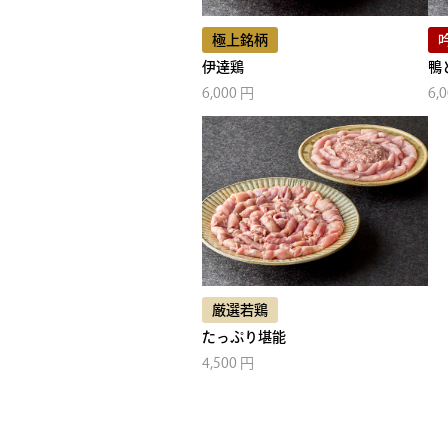
極上銘柄
伊達鶏
鴨
6,000 円
6,
厳選若鶏
たっぷり堪能
4,500 円