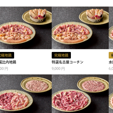
究極地鶏
究極地鶏
選比内地鶏
特選名古屋コーチン
水
000 円
9,000 円
6,